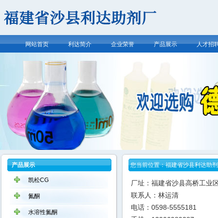
网站首页
利达简介
企业荣誉
产品展示
人才招
产品展示
您当前位置：
福建省沙县利达助剂
凯松CG
厂址：福建省沙县高桥工业
联系人：林运清
氮酮
电话：0598-5555181
水溶性氮酮